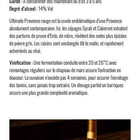
Garde
: À consommer dès maintenant ou d’ici 3 à 5 ans
Degré d’alcool
: 14% Vol
Ultimate Provence rouge est la cuvée emblématique d’une Provence
absolument contemporaine. Ici, les cépages Syrah et Cabernet exhalent
des parfums de prune d’Ente, de mûre, révèlent des notes plus épicées
de poivre gris. Les raisins sont vendangés tôt le matin, et rapidement
acheminés au chai.
Vinification
: Une fermentation conduite entre 20 et 26°C avec
remontages réguliers sur le chapeau de marc assure l’extraction en
douceur. La cuvaison n’excède pas 4 semaines, pour assurer l’enrobage
des tanins, sans jamais trop extraire. Un élevage partiel en barriques
assure une plus grande complexité aromatique.