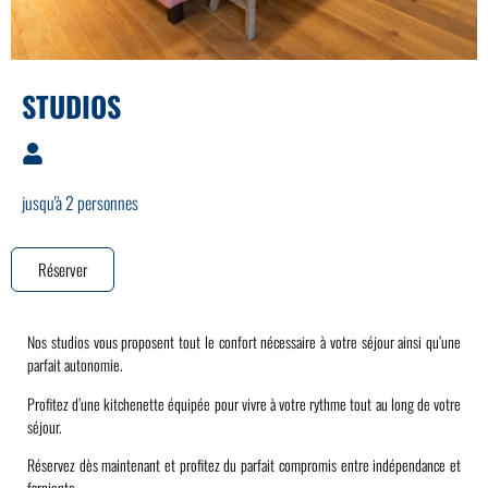
STUDIOS
OFFRE DEMI PENSION
Profitez d’une escapade avec notre
offre spéciale « Demi-Pension »
jusqu'à 2 personnes
comprenant une nuitée, un diner en
3 plats et petit déjeuner.
Réserver
Réserver
Nos studios vous proposent tout le confort nécessaire à votre séjour ainsi qu’une
parfait autonomie.
Profitez d’une kitchenette équipée pour vivre à votre rythme tout au long de votre
séjour.
Réservez dès maintenant et profitez du parfait compromis entre indépendance et
farniente.