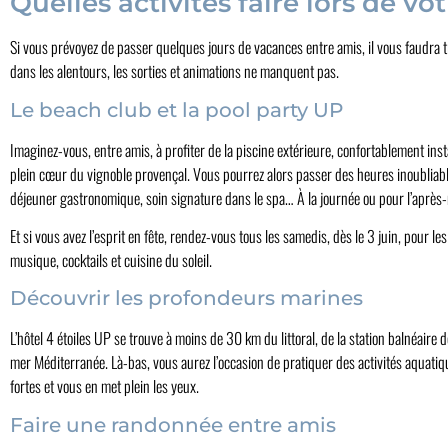
Quelles activités faire lors de v
Si vous prévoyez de passer quelques jours de vacances entre amis, il vous faudra tro
dans les alentours, les sorties et animations ne manquent pas.
Le beach club et la pool party UP
Imaginez-vous, entre amis, à profiter de la piscine extérieure, confortablement ins
plein cœur du vignoble provençal. Vous pourrez alors passer des heures inoubliable
déjeuner gastronomique, soin signature dans le spa… À la journée ou pour l’après-m
Et si vous avez l’esprit en fête, rendez-vous tous les samedis, dès le 3 juin, pour le
musique, cocktails et cuisine du soleil.
Découvrir les profondeurs marines
L’hôtel 4 étoiles UP se trouve à moins de 30 km du littoral, de la station balnéaire
mer Méditerranée. Là-bas, vous aurez l’occasion de pratiquer des activités aquati
fortes et vous en met plein les yeux.
Faire une randonnée entre amis