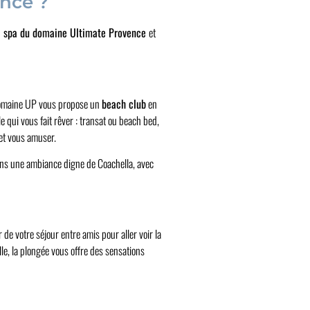
ance ?
l spa du domaine Ultimate Provence
et
le domaine UP vous propose un
beach club
en
 qui vous fait rêver : transat ou beach bed,
 et vous amuser.
dans une ambiance digne de Coachella, avec
de votre séjour entre amis pour aller voir la
lle, la plongée vous offre des sensations