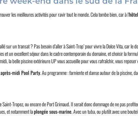
otre week-end dans le sud de la Fr
uver les meilleures activités pour ravir tout le monde. Cela tombe bien, car à l’
hôte
tallé sur un transat ? Pas besoin d’aller à Saint-Trop’ pour vivre la Dolce Vita, car 
s et un excellent séjour dans le cadre contemporain du domaine, et choisir la formule
idi, la belle piscine extérieure UP vous accueille pour vous rafraîchir, vous reposer
s
après-midi Pool Party
. Au programme : farniente et danse autour de la piscine, 
 de Saint-Tropez, ou encore de Port Grimaud. Il serait donc dommage de ne pas profiter 
ques, et notamment la
plongée sous-marine
. Avec un tuba, ou plutôt avec une boutei