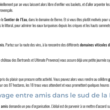
eillement par an vous laissent alors libre d’enfiler vos baskets, et d’aller arpenter le
provençale.
e le
Sentier de l’Eau
, dans le domaine de Berne. Et si vous êtes plutôt motivés pour
le littoral, pour admirer les eaux turquoises depuis les criques et les hauts sommets
mis
. Partez sur la route des vins, à la rencontre des différents
domaines viticoles 
château des Bertrands et Ultimate Provence) vous assure déjà une petite journée 
rpris du plaisir que procure cette activité. Vous pouvez alors vous rendre au célèbre
g
Sur ces 87 hectares, les 18 trous vous attendent et vous promettent quelques heures d
ge entre amis dans le sud de la 
e amis
demande un peu d’organisation. L’idéal est de parvenir à se mettre d’accord su