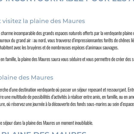
visitez la plaine des Maures
charme incomparable des grands espaces naturels offerts par la verdoyante plaine de
oureux du grand air : au nord, vous trouverez d’impressionnantes forêts de chênes li
cohabitent avec les bruyères et de nombreuses espèces d’animaux sauvages.
n famille, la plaine des Maures saura vous séduire et vous permettre de créer des 
 plaine des Maures
rche d’une destination verdoyante où passer un séjour reposant et ressourçant. Entre la
e une multitude de possibilités d’activités à réaliser entre amis, en famille, ou en a
e, où réservez une journée à la découverte des fonds sous-marins au sein d’espaces p
otre séjour dans la plaine des Maures un moment inoubliable.