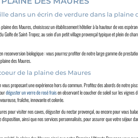
 PLAINE DES MAURES
le dans un écrin de verdure dans la plaine
la plaine des Maures, choisissez un établissement hôtelier à la hauteur de vos espéran
u Golfe de Saint-Tropez, au sein d’un petit village provençal typique et plein de ch
en reconversion biologique : vous pourrez profiter de notre large gamme de prestati
 plaine des Maures.
coeur de la plaine des Maures
 en vous proposant une expérience hors du commun. Profitez des abords de notre pis
pour
déguster un verre de rosé frais
en observant le coucher de soleil sur les vignes d
voureuse, fraîche, innovante et colorée.
aures pour visiter nos caves, déguster du nectar provençal, ou encore pour vous bala
disposition, ainsi que nos services personnalisés, pour assurer que votre séjour dan