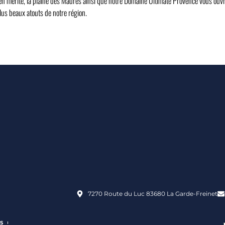
en mérité, la plaine des Maures ainsi que notre Domaine Ultimate Provence vous ouvr
us beaux atouts de notre région.
7270 Route du Luc 83680 La Garde-Freinet
S