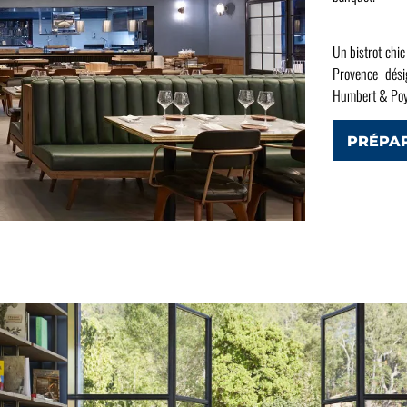
Un bistrot chi
Provence dési
Humbert & Poy
PRÉPA