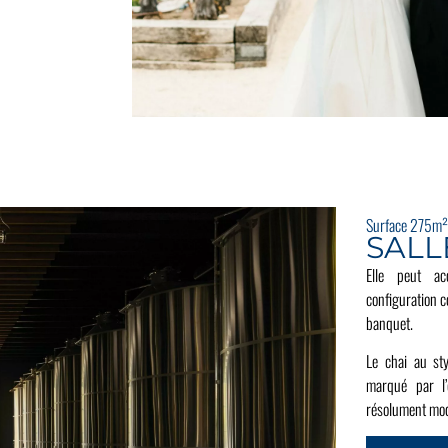
Surface 275m²
SALL
Elle peut ac
configuration c
banquet.
Le chai au sty
marqué par l’
résolument mo