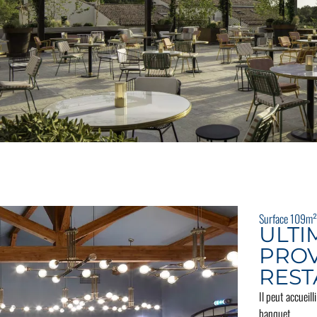
Surface 109m²
ULTI
PRO
RES
Il peut accueil
banquet.