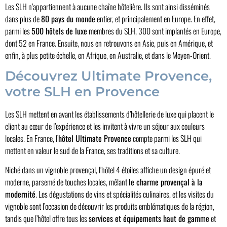
Les SLH n’appartiennent à aucune chaîne hôtelière. Ils sont ainsi disséminés
dans plus de
80 pays du monde
entier, et principalement en Europe. En effet,
parmi les
500 hôtels de luxe
membres du SLH, 300 sont implantés en Europe,
dont 52 en France. Ensuite, nous en retrouvons en Asie, puis en Amérique, et
enfin, à plus petite échelle, en Afrique, en Australie, et dans le Moyen-Orient.
Découvrez Ultimate Provence,
votre SLH en Provence
Les SLH mettent en avant les établissements d’hôtellerie de luxe qui placent le
client au cœur de l’expérience et les invitent à vivre un séjour aux couleurs
locales. En France, l’
hôtel Ultimate Provence
compte parmi les SLH qui
mettent en valeur le sud de la France, ses traditions et sa culture.
Niché dans un vignoble provençal, l’hôtel 4 étoiles affiche un design épuré et
moderne, parsemé de touches locales, mêlant
le charme provençal à la
modernité
. Les dégustations de vins et spécialités culinaires, et les visites du
vignoble sont l’occasion de découvrir les produits emblématiques de la région,
tandis que l’hôtel offre tous les
services et équipements haut de gamme
et