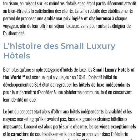
tourisme, en misant sur les moindres détails et en étant particulièrement attentif
au bien-être et à la satisfaction des clients. La taille réduite des établissements
permet de proposer une
ambiance privilégiée et chaleureuse
à chaque
voyageur, afin de leur offrir un séjour luxueux, sans pour autant s’éloigner de
l’authenticité.
L’histoire des Small Luxury
Hôtels
Bien plus qu’une simple catégorie d’hôtels de luxe, les
Small Luxury Hotels of
the World™
est marque, qui a vu le jour en 1991. L’objectif initial du
développement de SLH était de regrouper les
hôtels de luxe indépendants
pour leur permettre d’accéder à une plateforme commune, tout en conservant
leur identité unique.
Le but du concept était alors d’offrir aux hôtels indépendants la visibilité et les
moyens marketing qu’ils n’avaient pas, face aux grandes chaînes hôtelières
imposantes. L’accent est alors porté sur le
charme
, les
services exceptionnels
et le
caractère
de ces établissements pour les promouvoir dans l’hôtellerie