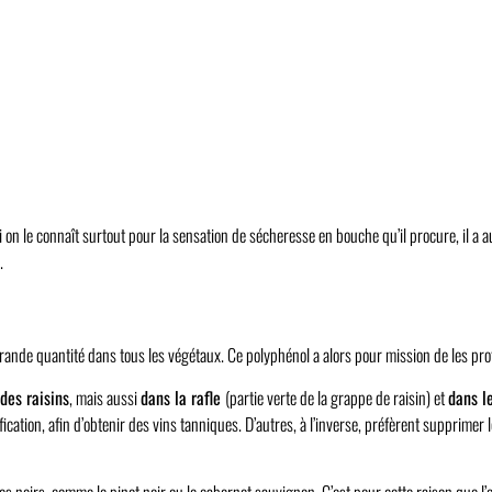
 on le connaît surtout pour la sensation de sécheresse en bouche qu’il procure, il a au
.
rande quantité dans tous les végétaux. Ce polyphénol a alors pour mission de les pro
des raisins
, mais aussi
dans la rafle
(partie verte de la grappe de raisin) et
dans l
cation, afin d’obtenir des vins tanniques. D’autres, à l’inverse, préfèrent supprimer les