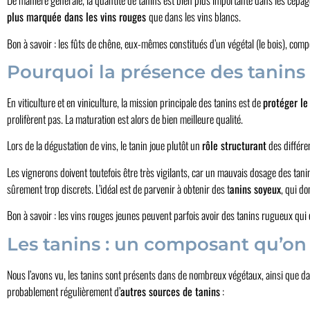
De manière générale, la quantité de tanins est bien plus importante dans les cépag
plus marquée dans les vins rouges
que dans les vins blancs.
Bon à savoir : les fûts de chêne, eux-mêmes constitués d’un végétal (le bois), com
Pourquoi la présence des tanins e
En viticulture et en viniculture, la mission principale des tanins est de
protéger le 
prolifèrent pas. La maturation est alors de bien meilleure qualité.
Lors de la dégustation de vins, le tanin joue plutôt un
rôle structurant
des différen
Les vignerons doivent toutefois être très vigilants, car un mauvais dosage des tani
sûrement trop discrets. L’idéal est de parvenir à obtenir des t
anins soyeux
, qui d
Bon à savoir : les vins rouges jeunes peuvent parfois avoir des tanins rugueux qui 
Les tanins : un composant qu’on 
Nous l’avons vu, les tanins sont présents dans de nombreux végétaux, ainsi que dan
probablement régulièrement d’
autres sources de tanins
: