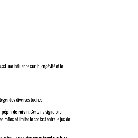
ssi une influence sur la longévité et le
téger des diverses toxines.
e pépin de raisin
. Certains vignerons
 rafles et limiter le contact entre le jus de