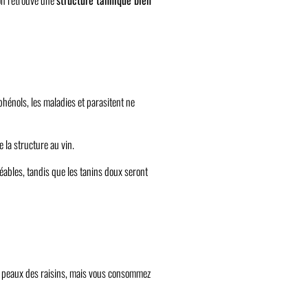
’on retrouve une
structure tannique bien
phénols, les maladies et parasitent ne
 la structure au vin.
réables, tandis que les tanins doux seront
les peaux des raisins, mais vous consommez