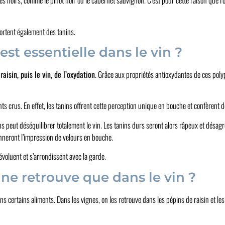
es noirs, comme le pinot noir ou le cabernet sauvignon. C’est pour cette raison que l
portent également des tanins.
st essentielle dans le vin ?
raisin, puis le vin, de l’oxydation
. Grâce aux propriétés antioxydantes de ces poly
ts crus. En effet, les tanins offrent cette perception unique en bouche et confèrent de
ns peut déséquilibrer totalement le vin. Les tanins durs seront alors râpeux et désag
onneront l’impression de velours en bouche.
évoluent et s’arrondissent avec la garde.
ne retrouve que dans le vin ?
s certains aliments. Dans les vignes, on les retrouve dans les pépins de raisin et 