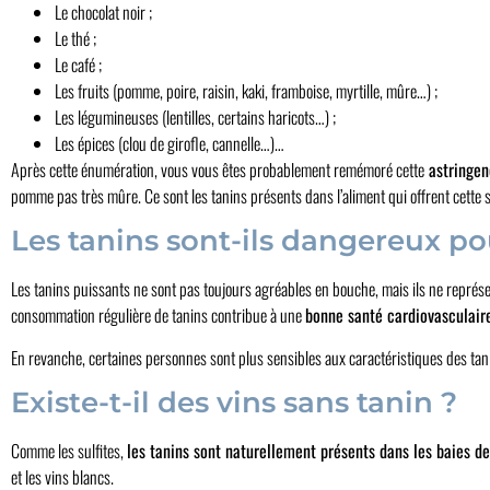
Le chocolat noir ;
Le thé ;
Le café ;
Les fruits (pomme, poire, raisin, kaki, framboise, myrtille, mûre…) ;
Les légumineuses (lentilles, certains haricots…) ;
Les épices (clou de girofle, cannelle…)…
Après cette énumération, vous vous êtes probablement remémoré cette
astringen
pomme pas très mûre. Ce sont les tanins présents dans l’aliment qui offrent cette se
Les tanins sont-ils dangereux po
Les tanins puissants ne sont pas toujours agréables en bouche, mais ils ne représen
consommation régulière de tanins contribue à une
bonne santé cardiovasculair
En revanche, certaines personnes sont plus sensibles aux caractéristiques des ta
Existe-t-il des vins sans tanin ?
Comme les sulfites,
les tanins sont naturellement présents dans les baies de
et les vins blancs.